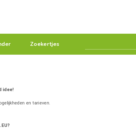
nder
Zoekertjes
 idee!
elijkheden en tarieven.
.EU?