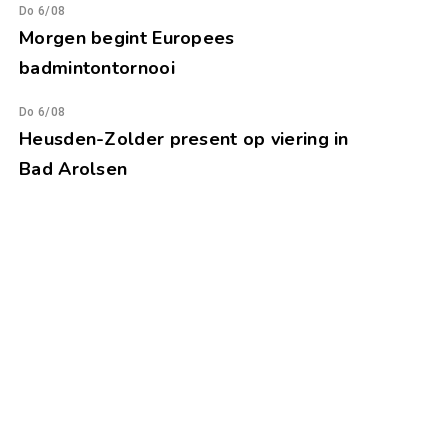
Do 6/08
Morgen begint Europees
badmintontornooi
Do 6/08
Heusden-Zolder present op viering in
Bad Arolsen