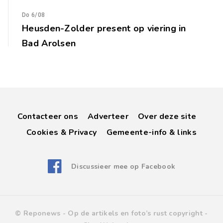
Do 6/08
Heusden-Zolder present op viering in
Bad Arolsen
Contacteer ons
Adverteer
Over deze site
Cookies & Privacy
Gemeente-info & links
Discussieer mee op Facebook
© Reponews -
Op de artikels en foto’s rust copyright
-