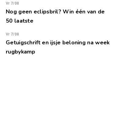
Vr 7/08
Nog geen eclipsbril? Win één van de
50 laatste
Vr 7/08
Getuigschrift en ijsje beloning na week
rugbykamp