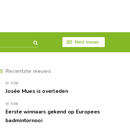
Meld nieuws
Recentste nieuws
Vr 7/08
Josée Mues is overleden
Vr 7/08
Eerste winnaars gekend op Europees
badmintornooi