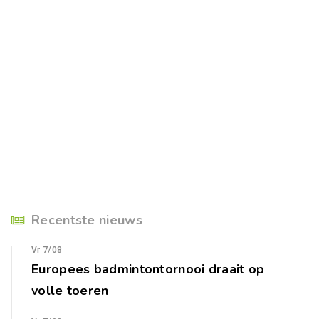
Recentste nieuws
Vr 7/08
Europees badmintontornooi draait op
volle toeren