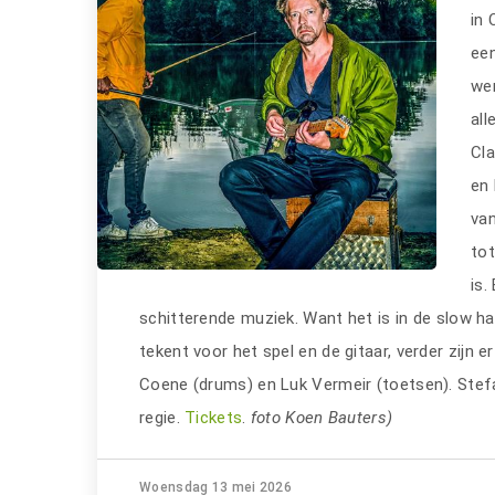
in 
een
wen
all
Cla
en
van
tot
is.
schitterende muziek. Want het is in de slow h
tekent voor het spel en de gitaar, verder zijn 
Coene (drums) en Luk Vermeir (toetsen). Stef
regie.
Tickets
.
foto Koen Bauters)
Woensdag 13 mei 2026