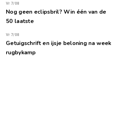
Vr 7/08
Nog geen eclipsbril? Win één van de
50 laatste
Vr 7/08
Getuigschrift en ijsje beloning na week
rugbykamp