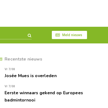
Meld nieuws
Recentste nieuws
Vr 7/08
Josée Mues is overleden
Vr 7/08
Eerste winnaars gekend op Europees
badmintornooi