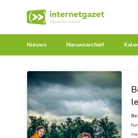
Nieuws
Nieuwsarchief
Kale
B
l
Be
hu
mee