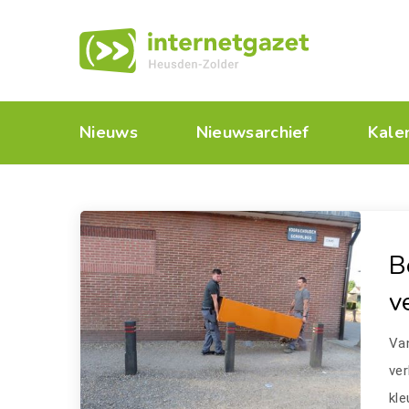
Nieuws
Nieuwsarchief
Kale
B
v
Va
ver
kle