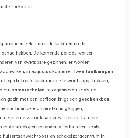
 in de toekomst.
nspanningen zeker naar de kinderen en de
er gehad hebben. De komende periode worden
inderen van kwetsbare gezinnen, er worden
 woonwijken, in augustus komen er twee
taalkampen
articipatiefonds kinderarmoede wordt opgetrokken,
gen om
zomerscholen
te organiseren zoals de
een gezin met een leefloon krijgt een
geschenkbon
ende financiële ondersteuning krijgen,
 de gemeente zal ook samenwerken met andere
n er de afgelopen maanden al initiatieven zoals
de huisartsenwachtpost en schakelzorgcentrum in