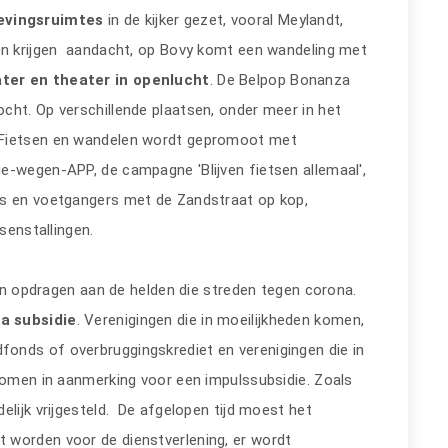
evingsruimtes
in de kijker gezet, vooral Meylandt,
gen krijgen aandacht, op Bovy komt een wandeling met
ter en theater in openlucht
. De Belpop Bonanza
cht. Op verschillende plaatsen, onder meer in het
 Fietsen en wandelen wordt gepromoot met
e-wegen-APP, de campagne 'Blijven fietsen allemaal',
rs en voetgangers met de Zandstraat op kop,
senstallingen.
n opdragen aan de helden die streden tegen corona.
a subsidie
. Verenigingen die in moeilijkheden komen,
onds of overbruggingskrediet en verenigingen die in
 komen in aanmerking voor een impulssubsidie. Zoals
elijk vrijgesteld. De afgelopen tijd moest het
 worden voor de dienstverlening, er wordt