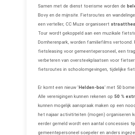
Samen met de dienst toerisme worden de
bel
Bovy en de mijnsite. Fietsroutes en wandelin
een verteller, CC Muze organiseert
straatthea
Tour wordt gekoppeld aan een muzikale fietsto
Domherenpark, worden familiefilms vertoond.
fietsleasing voor gemeentepersoneel, een trag
verbeteren van oversteekplaatsen voor fietse
fietsroutes in schoolomgevingen, tijdelijke fiet
Er komt een nieuw '
Helden-bos
' met 50 bome
Alle verenigingen kunnen rekenen op
50 % extr
kunnen mogelijk aanspraak maken op een noodf
het najaar activititeiten (mogen) organiseren
eerder gemeld wordt een aantal concessies tijd
gemeentepersoneel soepeler en anders ingezet