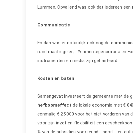
Lummen. Opvallend was ook dat iedereen een
Communicatie
En dan was er natuurlijk ook nog de communicat
rond maatregelen, #samentegencorona en Exit
instrumenten en media zijn gehanteerd.
Kosten en baten
Samengevat investeert de gemeente met de ge
hefboomeffect
de lokale economie met € 840
eenmalig € 25.000 voor het niet vorderen van 
voor zijn inzet en flexibiliteit een geschenkb
% van de subsidies voor jeugd-, sport-, en cul