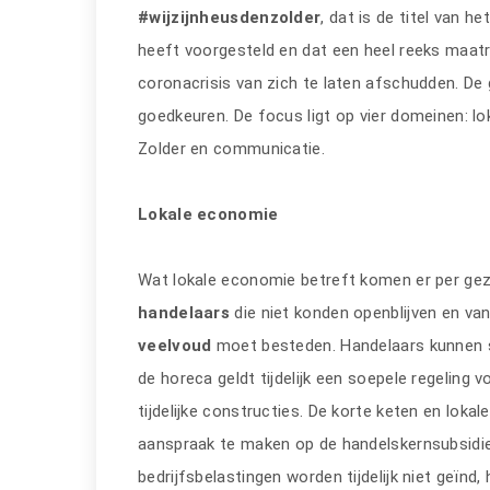
#wijzijnheusdenzolder
, dat is de titel van he
heeft voorgesteld en dat een heel reeks maat
coronacrisis van zich te laten afschudden. De
goedkeuren. De focus ligt op vier domeinen: l
Zolder en communicatie.
Lokale economie
Wat lokale economie betreft komen er per ge
handelaars
die niet konden openblijven en va
veelvoud
moet besteden. Handelaars kunnen s
de horeca geldt tijdelijk een soepele regeling 
tijdelijke constructies. De korte keten en loka
aanspraak te maken op de handelskernsubsidi
bedrijfsbelastingen worden tijdelijk niet geïnd,