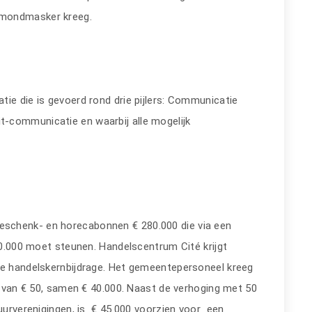
 mondmasker kreeg.
ie die is gevoerd rond drie pijlers: Communicatie
-communicatie en waarbij alle mogelijk
schenk- en horecabonnen € 280.000 die via een
.000 moet steunen. Handelscentrum Cité krijgt
de handelskernbijdrage. Het gemeentepersoneel kreeg
on van € 50, samen € 40.000. Naast de verhoging met 50
tuurverenigingen, is € 45.000 voorzien voor een