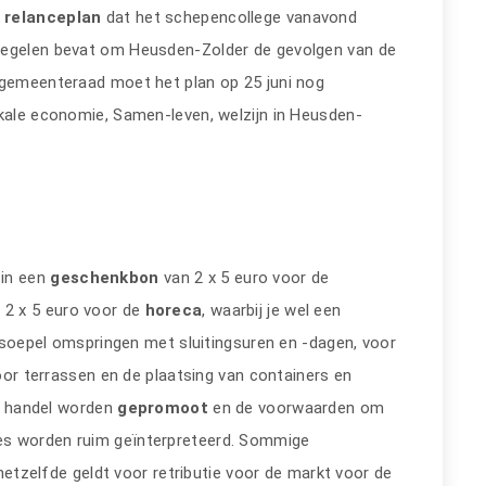
t
relanceplan
dat het schepencollege vanavond
regelen bevat om Heusden-Zolder de gevolgen van de
 gemeenteraad moet het plan op 25 juni nog
okale economie, Samen-leven, welzijn in Heusden-
zin een
geschenkbon
van 2 x 5 euro voor de
n 2 x 5 euro voor de
horeca
, waarbij je wel een
oepel omspringen met sluitingsuren en -dagen, voor
voor terrassen en de plaatsing van containers en
le handel worden
gepromoot
en de voorwaarden om
es worden ruim geïnterpreteerd. Sommige
 hetzelfde geldt voor retributie voor de markt voor de