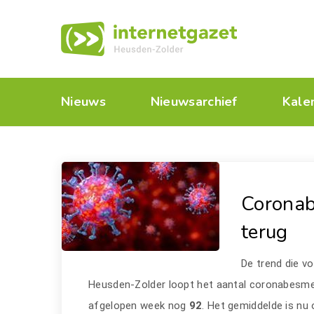
Nieuws
Nieuwsarchief
Kale
Coronab
terug
De trend die vo
Heusden-Zolder loopt het aantal coronabesmet
afgelopen week nog
92
. Het gemiddelde is nu