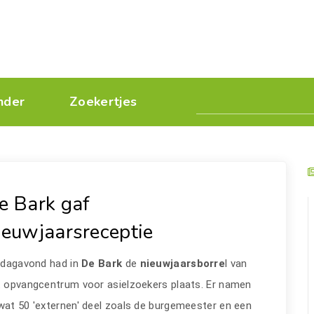
nder
Zoekertjes
e Bark gaf
ieuwjaarsreceptie
jdagavond had in
De Bark
de
nieuwjaarsborre
l van
t opvangcentrum voor asielzoekers plaats. Er namen
at 50 'externen' deel zoals de burgemeester en een