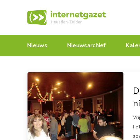
Nieuws
Nieuwsarchief
Kale
D
n
Vri
he
zow