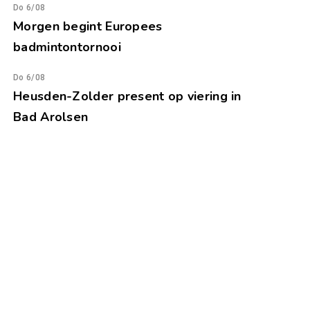
Do 6/08
Morgen begint Europees
badmintontornooi
Do 6/08
Heusden-Zolder present op viering in
Bad Arolsen