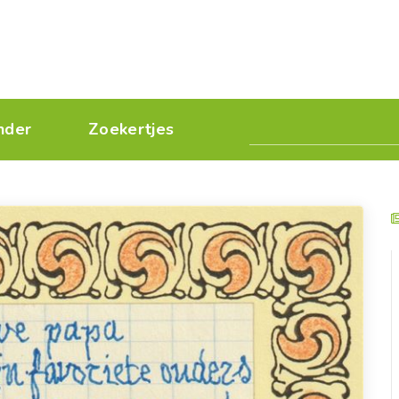
nder
Zoekertjes