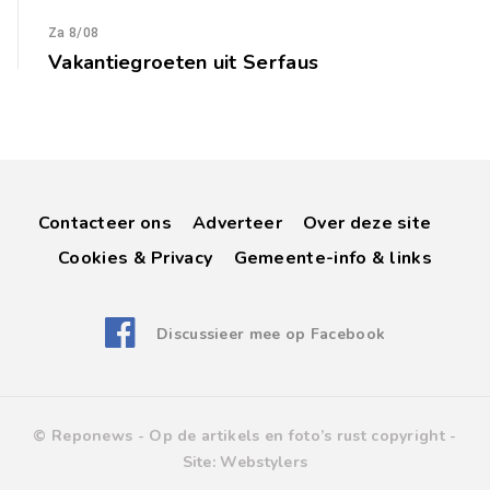
Za 8/08
Vakantiegroeten uit Serfaus
Contacteer ons
Adverteer
Over deze site
Cookies & Privacy
Gemeente-info & links
Discussieer mee op Facebook
© Reponews -
Op de artikels en foto’s rust copyright
-
Site:
Webstylers