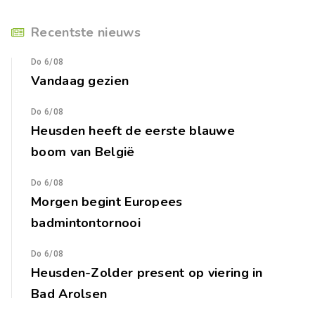
Recentste nieuws
Do 6/08
Vandaag gezien
Do 6/08
Heusden heeft de eerste blauwe
boom van België
Do 6/08
Morgen begint Europees
badmintontornooi
Do 6/08
Heusden-Zolder present op viering in
Bad Arolsen