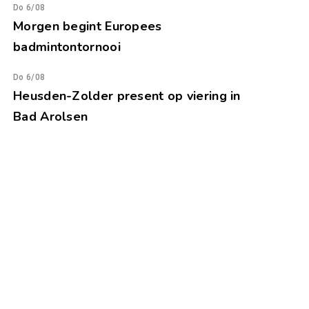
Do 6/08
Morgen begint Europees
badmintontornooi
Do 6/08
Heusden-Zolder present op viering in
Bad Arolsen