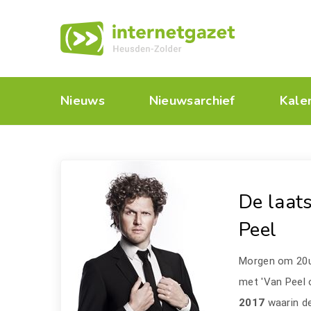
Nieuws
Nieuwsarchief
Kale
De laats
Peel
Morgen om 20u
met 'Van Peel o
2017
waarin d