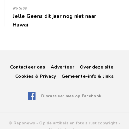
Wo 5/08
Jelle Geens dit jaar nog niet naar
Hawai
Contacteer ons
Adverteer
Over deze site
Cookies & Privacy
Gemeente-info & links
Discussieer mee op Facebook
© Reponews -
Op de artikels en foto’s rust copyright
-