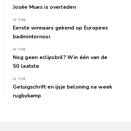
Josée Mues is overleden
Vr 7/08
Eerste winnaars gekend op Europees
badmintornooi
Vr 7/08
Nog geen eclipsbril? Win één van de
50 laatste
Vr 7/08
Getuigschrift en ijsje beloning na week
rugbykamp