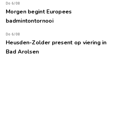
Do 6/08
Morgen begint Europees
badmintontornooi
Do 6/08
Heusden-Zolder present op viering in
Bad Arolsen