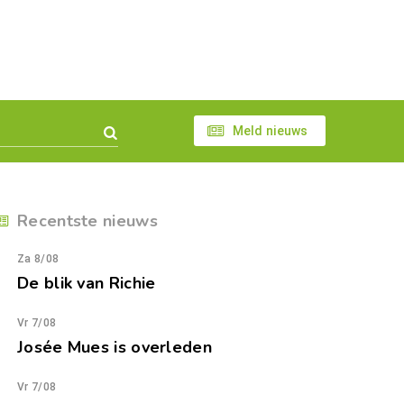
Meld nieuws
Recentste nieuws
Za 8/08
De blik van Richie
Vr 7/08
Josée Mues is overleden
Vr 7/08