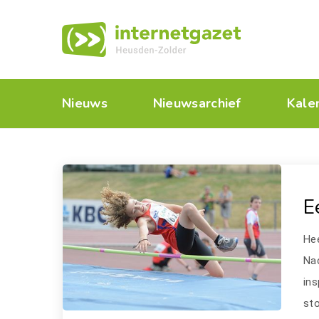
Nieuws
Nieuwsarchief
Kale
E
Hee
Nac
ins
sto