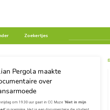
nder
Zoekertjes
lian Pergola maakte
ocumentaire over
ansarmoede
vrijdag om 19.30 uur gaat in CC Muze '
Niet in mijn
oed
' in première. Het is een documentaire die student