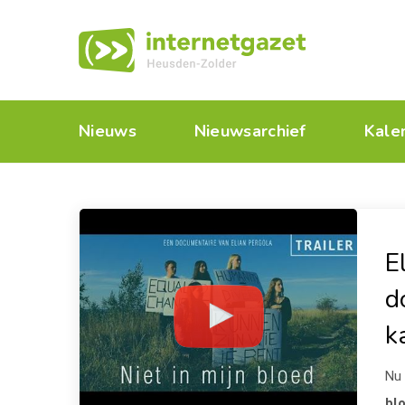
Nieuws
Nieuwsarchief
Kale
E
d
k
Nu 
bl