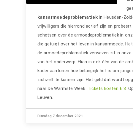
ge
kansarmoedeproblematiek
in Heusden-Zolde
vrijwilligers die hierrond actief zijn en probee
schetsen over de armoedeproblematiek in onze
die getuigt over het leven in kansarmoede. Het 
de armoedeproblematiek verweven zit in onz
van het onderwerp. Elian is ook één van de a
kader aantonen hoe belangrijk het is om jonge
zichzelf te kunnen zijn. Het geld dat wordt o
naar De Warmste Week.
Tickets kosten € 8
. O
Leuven.
Dinsdag 7 december 2021