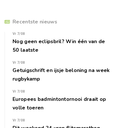
Recentste nieuws
Vr 7/08
Nog geen eclipsbril? Win één van de
50 laatste
Vr 7/08
Getuigschrift en ijsje beloning na week
rugbykamp
Vr 7/08
Europees badmintontornooi draait op
volle toeren
Vr 7/08