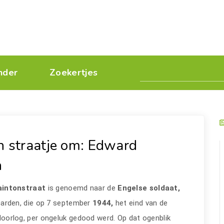
nder
Zoekertjes
n straatje om: Edward
n
aintonstraat
is genoemd naar de
Engelse soldaat,
arden, die op 7 september
1944,
het eind van de
orlog, per ongeluk gedood werd. Op dat ogenblik