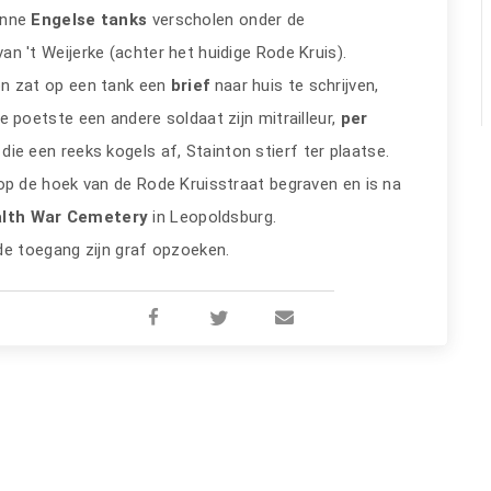
onne
Engelse tanks
verscholen onder de
n 't Weijerke (achter het huidige Rode Kruis).
n zat op een tank een
brief
naar huis te schrijven,
e poetste een andere soldaat zijn mitrailleur,
per
ie een reeks kogels af, Stainton stierf ter plaatse.
 op de hoek van de Rode Kruisstraat begraven en is na
th War Cemetery
in Leopoldsburg.
de toegang zijn graf opzoeken.