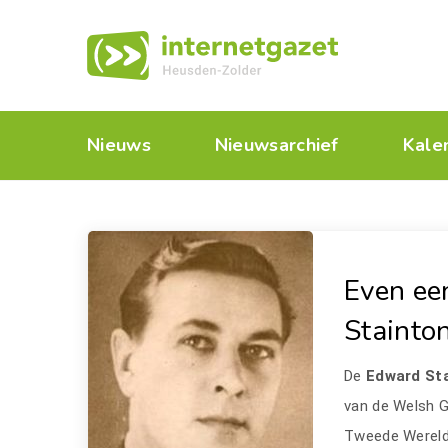
Nieuws
Nieuwsarchief
Kale
Even ee
Stainto
De
Edward St
van de Welsh G
Tweede Wereldo