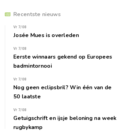
Recentste nieuws
Vr 7/08
Josée Mues is overleden
Vr 7/08
Eerste winnaars gekend op Europees
badmintornooi
Vr 7/08
Nog geen eclipsbril? Win één van de
50 laatste
Vr 7/08
Getuigschrift en ijsje beloning na week
rugbykamp