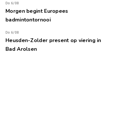
Do 6/08
Morgen begint Europees
badmintontornooi
Do 6/08
Heusden-Zolder present op viering in
Bad Arolsen