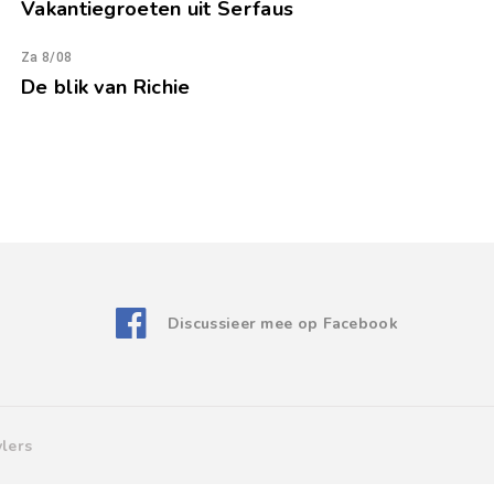
Vakantiegroeten uit Serfaus
Za 8/08
De blik van Richie
Discussieer mee op Facebook
lers