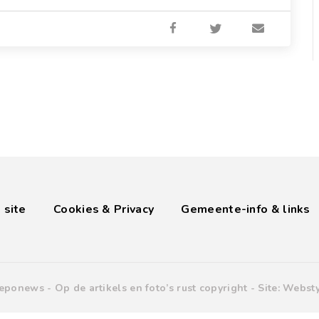
 site
Cookies & Privacy
Gemeente-info & links
eponews -
Op de artikels en foto’s rust copyright
- Site:
Websty