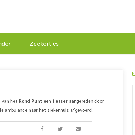
nder
Zoekertjes
e van het
Rond Punt
een
fietser
aangereden door
de ambulance naar het ziekenhuis afgevoerd.