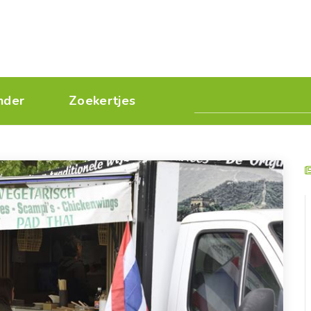
nder
Zoekertjes