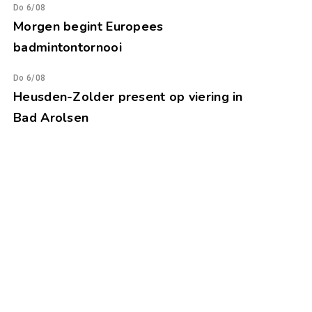
Do 6/08
Morgen begint Europees
badmintontornooi
Do 6/08
Heusden-Zolder present op viering in
Bad Arolsen