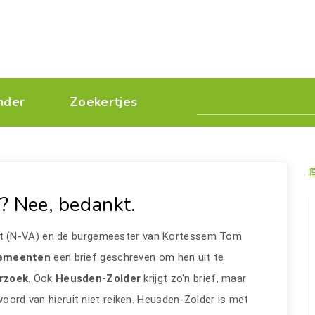
nder
Zoekertjes
? Nee, bedankt.
t (N-VA) en de burgemeester van Kortessem Tom
emeenten
een brief geschreven om hen uit te
rzoek
. Ook
Heusden-Zolder
krijgt zo'n brief, maar
woord van hieruit niet reiken. Heusden-Zolder is met