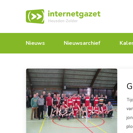
Nieuws
Nieuwsarchief
Kale
G
Ti
van
jo
plo