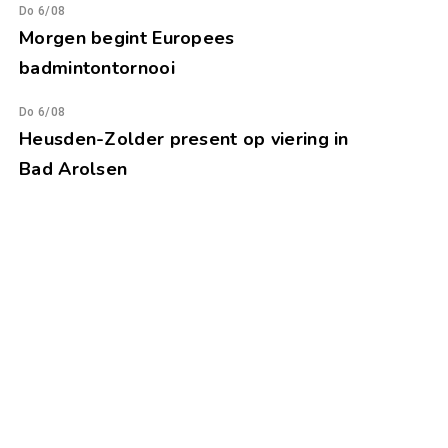
Do 6/08
Morgen begint Europees
badmintontornooi
Do 6/08
Heusden-Zolder present op viering in
Bad Arolsen