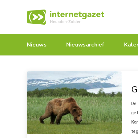
Nieuws
Nieuwsarchief
Kale
G
De
get
Ka
teg