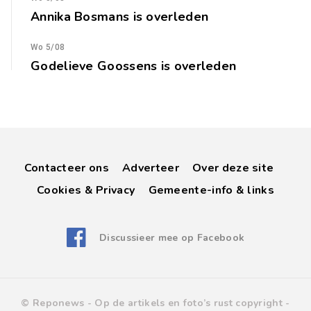
Annika Bosmans is overleden
Wo 5/08
Godelieve Goossens is overleden
Contacteer ons
Adverteer
Over deze site
Cookies & Privacy
Gemeente-info & links
Discussieer mee op Facebook
© Reponews -
Op de artikels en foto’s rust copyright
-