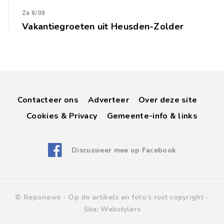
Za 8/08
Vakantiegroeten uit Heusden-Zolder
Contacteer ons
Adverteer
Over deze site
Cookies & Privacy
Gemeente-info & links
Discussieer mee op Facebook
© Reponews -
Op de artikels en foto’s rust copyright
-
Site:
Webstylers