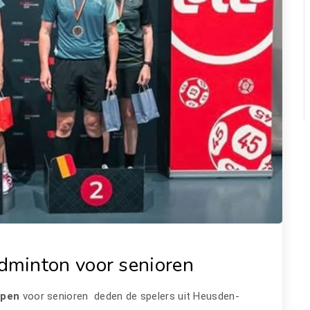
minton voor senioren
ppen
voor senioren deden de spelers uit Heusden-