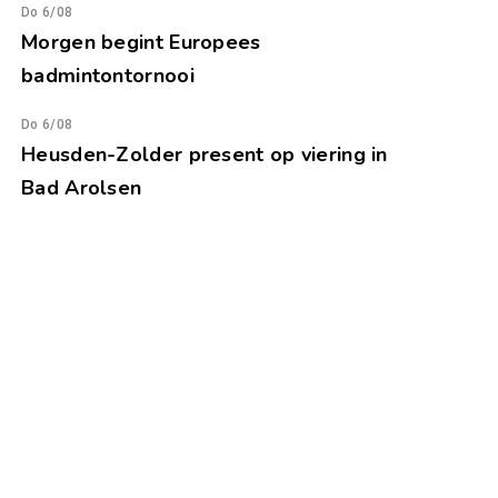
Do 6/08
Morgen begint Europees
badmintontornooi
Do 6/08
Heusden-Zolder present op viering in
Bad Arolsen