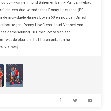
engd 60+ wonnen Ingrid Beliën en Benny Put van Hebad
os) die een duo vormde met Ronny Hoefkens (BC
ij de individuele dames boven 60 en nog van Smash
 verloor tegen Ronny Hoefkens. Lauri Venneri van
 het damesdubbel 50+ met Petra Vanlaer.
en tweede plaats in het heren enkel en het
JB Visuals)