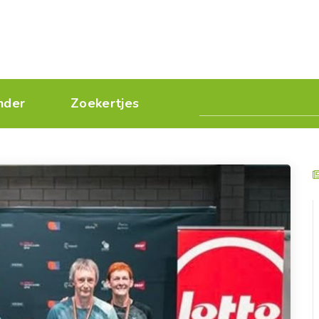
nder
Zoekertjes