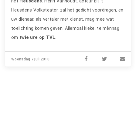
het
Heusdens
. Henri Vanhoudt, acteur bij 't
Heusdens Volksteater, zal het gedicht voordragen, en
uw dienaar, als vertaler met dienst, mag mee wat
toelichting komen geven. Allemoal kieke, te mènnag
om t
wie ure op TVL
.
Woensdag 7 juli 2010