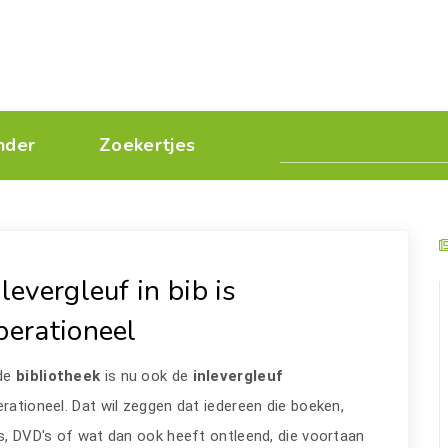
nder
Zoekertjes
nlevergleuf in bib is
perationeel
 de
bibliotheek
is nu ook de
inlevergleuf
rationeel. Dat wil zeggen dat iedereen die boeken,
s, DVD's of wat dan ook heeft ontleend, die voortaan