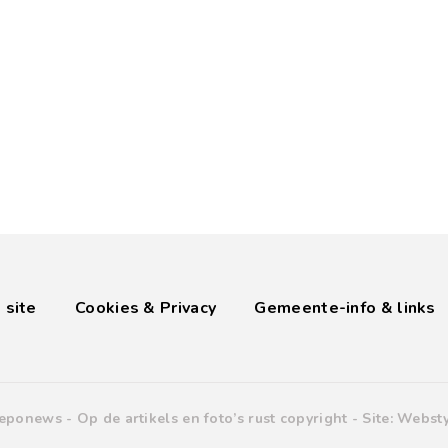
 site
Cookies & Privacy
Gemeente-info & links
eponews -
Op de artikels en foto’s rust copyright
- Site:
Websty