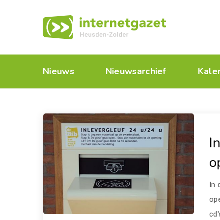
Nieuws
Nieuwsarchief
Kale
I
o
In
ope
cd'