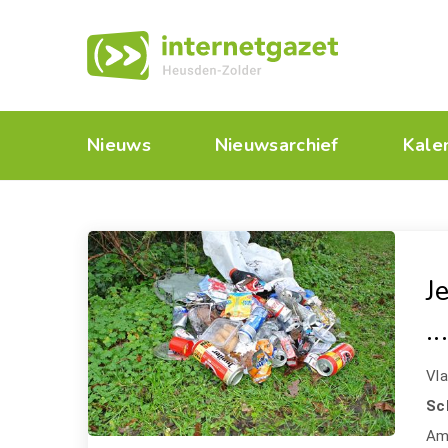
Nieuws
Nieuwsarchief
Kale
J
..
Vl
Sc
Amp