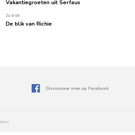
Vakantiegroeten uit Serfaus
Za 8/08
De blik van Richie
Discussieer mee op Facebook
lers