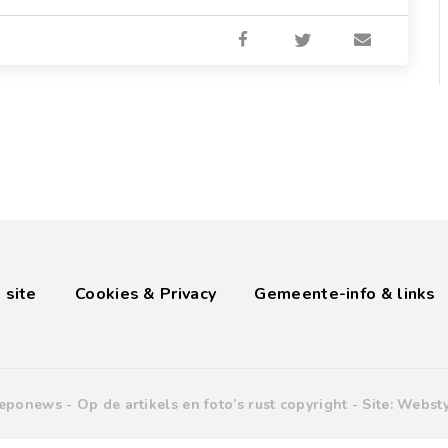
 site
Cookies & Privacy
Gemeente-info & links
eponews -
Op de artikels en foto’s rust copyright
- Site:
Websty