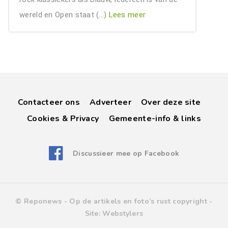
wereld en Open staat (…)
Lees meer
Contacteer ons
Adverteer
Over deze site
Cookies & Privacy
Gemeente-info & links
Discussieer mee op Facebook
© Reponews -
Op de artikels en foto’s rust copyright
-
Site:
Webstylers