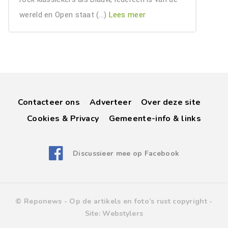
wereld en Open staat (…)
Lees meer
Contacteer ons
Adverteer
Over deze site
Cookies & Privacy
Gemeente-info & links
Discussieer mee op Facebook
© Reponews -
Op de artikels en foto’s rust copyright
-
Site:
Webstylers