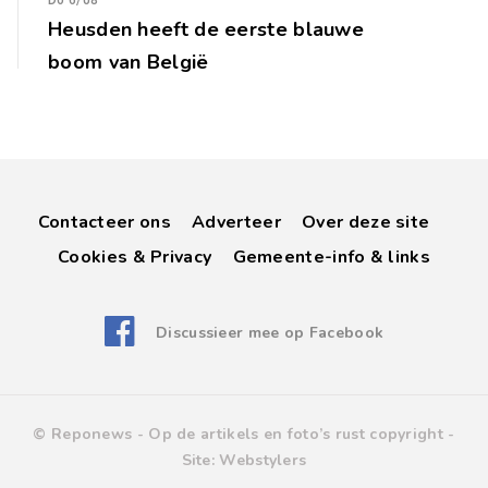
Do 6/08
Heusden heeft de eerste blauwe
boom van België
Contacteer ons
Adverteer
Over deze site
Cookies & Privacy
Gemeente-info & links
Discussieer mee op Facebook
© Reponews -
Op de artikels en foto’s rust copyright
-
Site:
Webstylers