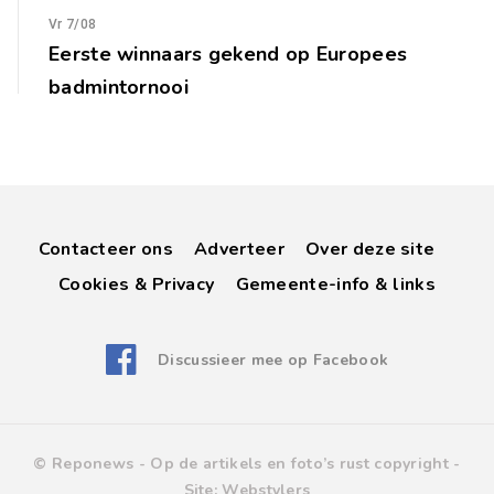
Vr 7/08
Eerste winnaars gekend op Europees
badmintornooi
Contacteer ons
Adverteer
Over deze site
Cookies & Privacy
Gemeente-info & links
Discussieer mee op Facebook
© Reponews -
Op de artikels en foto’s rust copyright
-
Site:
Webstylers