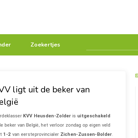
nder
Zoekertjes
VV ligt uit de beker van
elgië
erdeklasser
KVV Heusden-Zolder
is
uitgeschakeld
de beker van België, het verloor zondag op eigen veld
t
1-2
van eersteprovincialer
Zichen-Zussen-Bolder
.