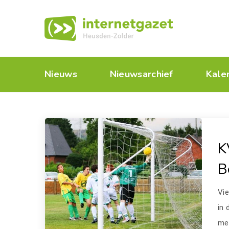
Nieuws
Nieuwsarchief
Kale
K
B
Vi
in 
me