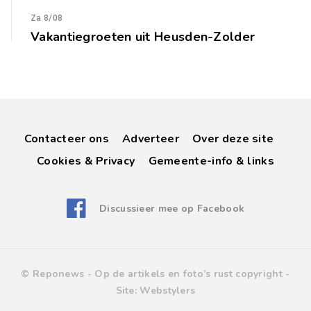
Za 8/08
Vakantiegroeten uit Heusden-Zolder
Contacteer ons
Adverteer
Over deze site
Cookies & Privacy
Gemeente-info & links
Discussieer mee op Facebook
© Reponews -
Op de artikels en foto’s rust copyright
-
Site:
Webstylers