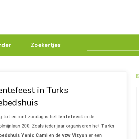
nder
Zoekertjes
entefeest in Turks
ebedshuis
g tot en met zondag is het
lentefeest
in de
lmijnlaan 200. Zoals ieder jaar organiseren het
Turks
bedshuis Yenic Cami
en de
vzw Vizyon
er een