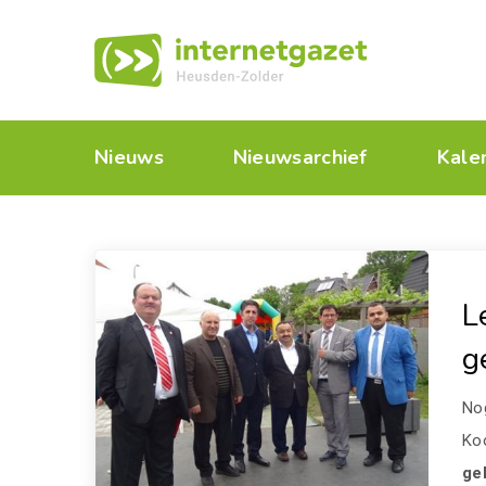
Nieuws
Nieuwsarchief
Kale
L
g
No
Koo
ge