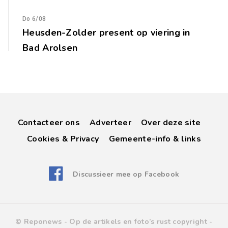
Do 6/08
Heusden-Zolder present op viering in
Bad Arolsen
Contacteer ons
Adverteer
Over deze site
Cookies & Privacy
Gemeente-info & links
Discussieer mee op Facebook
© Reponews -
Op de artikels en foto’s rust copyright
-