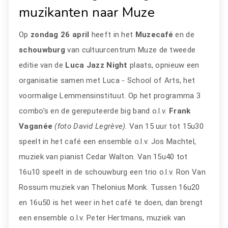
muzikanten naar Muze
Op
zondag 26 april
heeft in het
Muzecafé
en de
schouwburg
van cultuurcentrum Muze de tweede
editie van de
Luca Jazz Night
plaats, opnieuw een
organisatie samen met Luca - School of Arts, het
voormalige Lemmensinstituut. Op het programma 3
combo’s en de gereputeerde big band o.l.v.
Frank
Vaganée
(foto David Legrève)
. Van 15 uur tot 15u30
speelt in het café een ensemble o.l.v. Jos Machtel,
muziek van pianist Cedar Walton. Van 15u40 tot
16u10 speelt in de schouwburg een trio o.l.v. Ron Van
Rossum muziek van Thelonius Monk. Tussen 16u20
en 16u50 is het weer in het café te doen, dan brengt
een ensemble o.l.v. Peter Hertmans, muziek van