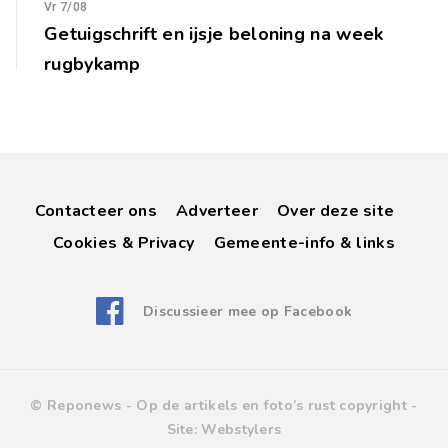
Vr 7/08
Getuigschrift en ijsje beloning na week
rugbykamp
Contacteer ons
Adverteer
Over deze site
Cookies & Privacy
Gemeente-info & links
Discussieer mee op Facebook
© Reponews -
Op de artikels en foto’s rust copyright
-
Site:
Webstylers