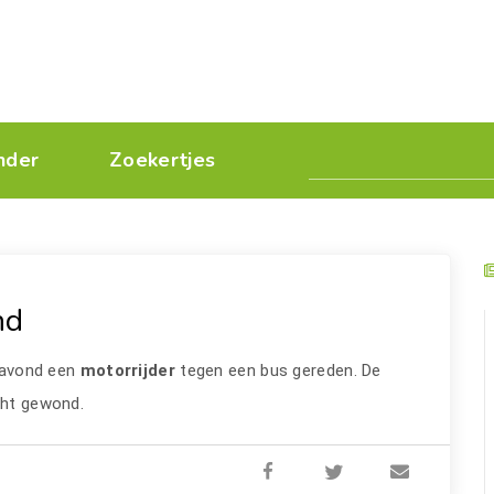
nder
Zoekertjes
nd
eravond een
motorrijder
tegen een bus gereden. De
cht gewond.