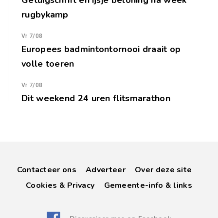
Getuigschrift en ijsje beloning na week
rugbykamp
Vr 7/08
Europees badmintontornooi draait op
volle toeren
Vr 7/08
Dit weekend 24 uren flitsmarathon
Contacteer ons
Adverteer
Over deze site
Cookies & Privacy
Gemeente-info & links